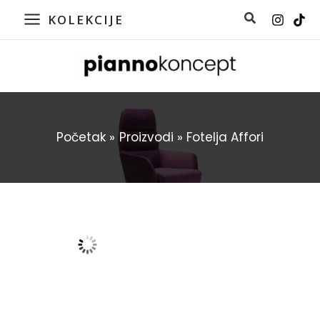
Pređi
KOLEKCIJE
na
MAIN
sadržaj
MENU
Početak
Proizvodi
Fotelja Affori