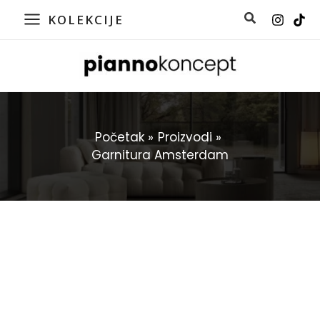
Pređi
KOLEKCIJE
na
MAIN
sadržaj
MENU
Početak
Proizvodi
Garnitura Amsterdam