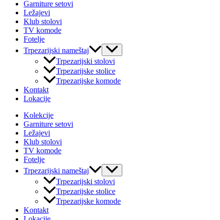
Garniture setovi
Ležajevi
Klub stolovi
TV komode
Fotelje
Uključi/isključi
Trpezarijski nameštaj
izbornik
Trpezarijski stolovi
Trpezarijske stolice
Trpezarijske komode
Kontakt
Lokacije
Kolekcije
Garniture setovi
Ležajevi
Klub stolovi
TV komode
Fotelje
Uključi/isključi
Trpezarijski nameštaj
izbornik
Trpezarijski stolovi
Trpezarijske stolice
Trpezarijske komode
Kontakt
Lokacije