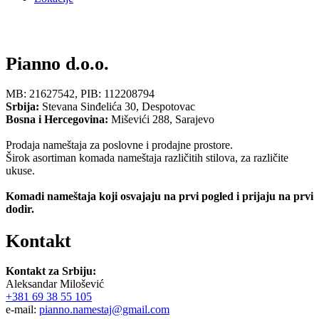
Pianno nameštaj - Nameštaj koji inspiriše
Pianno d.o.o.
MB: 21627542, PIB: 112208794
Srbija:
Stevana Sinđelića 30, Despotovac
Bosna i Hercegovina:
Miševići 288, Sarajevo
Prodaja nameštaja za poslovne i prodajne prostore.
Širok asortiman komada nameštaja različitih stilova, za različite
ukuse.
Komadi nameštaja koji osvajaju na prvi pogled i prijaju na prvi
dodir.
Kontakt
Kontakt za Srbiju:
Aleksandar Milošević
+381 69 38 55 105
e-mail:
pianno.namestaj@gmail.com