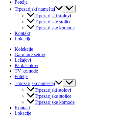
Fotelje
Uključi/isključi
Trpezarijski nameštaj
izbornik
Trpezarijski stolovi
Trpezarijske stolice
Trpezarijske komode
Kontakt
Lokacije
Kolekcije
Garniture setovi
Ležajevi
Klub stolovi
TV komode
Fotelje
Uključi/isključi
Trpezarijski nameštaj
izbornik
Trpezarijski stolovi
Trpezarijske stolice
Trpezarijske komode
Kontakt
Lokacije
Pianno nameštaj - Nameštaj koji inspiriše