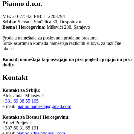
Pianno d.o.o.
MB: 21627542, PIB: 112208794
Srbija:
Stevana Sinđelića 30, Despotovac
Bosna i Hercegovina:
Miševići 288, Sarajevo
Prodaja nameštaja za poslovne i prodajne prostore.
Širok asortiman komada nameštaja različitih stilova, za različite
ukuse.
Komadi nameštaja koji osvajaju na prvi pogled i prijaju na prvi
dodir.
Kontakt
Kontakt za Srbiju:
Aleksandar Milošević
+381 69 38 55 105
e-mail:
pianno.namestaj@gmail.com
Kontakt za Bosnu i Hercegovinu:
Adnel Preljević
+387 60 31 65 191
e-mail:
pianno.adnel@gmail.com