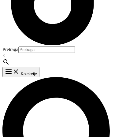
Pretraga
×
Main
Kolekcije
Menu