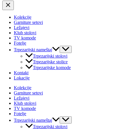
Kolekcije
Garniture setovi
Ležajevi
Klub stolovi
TV komode
Fotelje
Uključi/isključi
Trpezarijski nameštaj
izbornik
Trpezarijski stolovi
Trpezarijske stolice
Trpezarijske komode
Kontakt
Lokacije
Kolekcije
Garniture setovi
Ležajevi
Klub stolovi
TV komode
Fotelje
Uključi/isključi
Trpezarijski nameštaj
izbornik
Trpezarijski stolovi