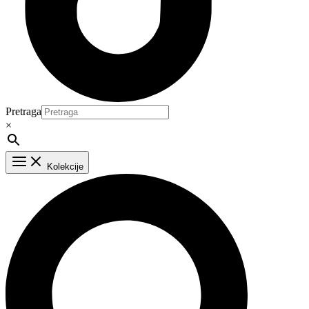
Pretraga
×
Main
Kolekcije
Menu