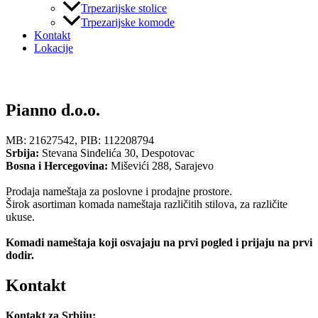
Trpezarijske stolice
Trpezarijske komode
Kontakt
Lokacije
Pianno nameštaj - Nameštaj koji inspiriše
Pianno d.o.o.
MB: 21627542, PIB: 112208794
Srbija:
Stevana Sinđelića 30, Despotovac
Bosna i Hercegovina:
Miševići 288, Sarajevo
Prodaja nameštaja za poslovne i prodajne prostore.
Širok asortiman komada nameštaja različitih stilova, za različite
ukuse.
Komadi nameštaja koji osvajaju na prvi pogled i prijaju na prvi
dodir.
Kontakt
Kontakt za Srbiju: